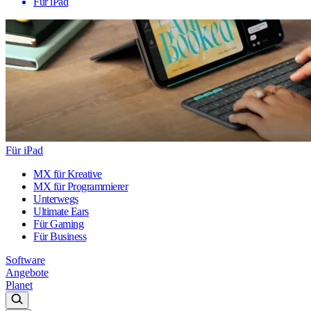
Für iPad
Für iPad
MX für Kreative
MX für Programmierer
Unterwegs
Ultimate Ears
Für Gaming
Für Business
Software
Angebote
Planet