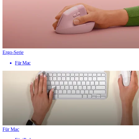
Ergo-Serie
Für Mac
Für Mac