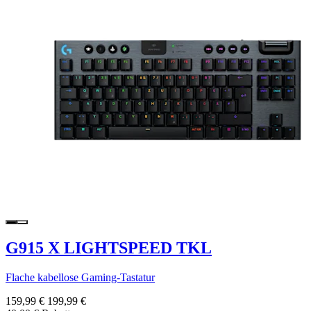
G915 X LIGHTSPEED TKL
Flache kabellose Gaming-Tastatur
159,99 €
199,99 €