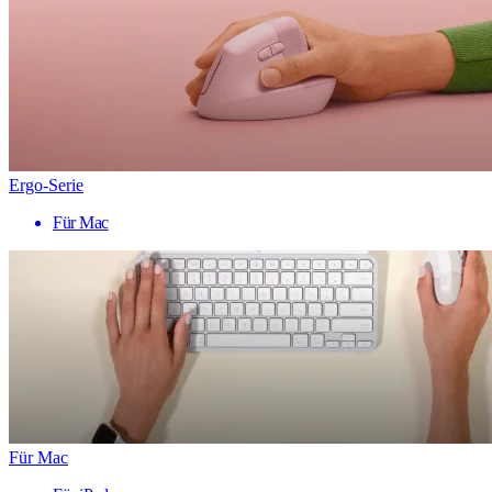
Ergo-Serie
Für Mac
Für Mac