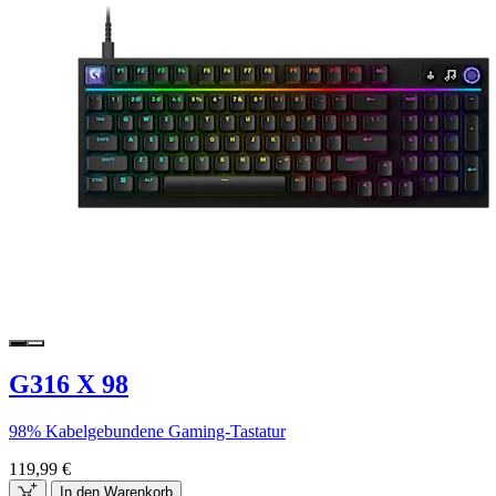
G316 X 98
98% Kabelgebundene Gaming-Tastatur
119,99 €
In den Warenkorb