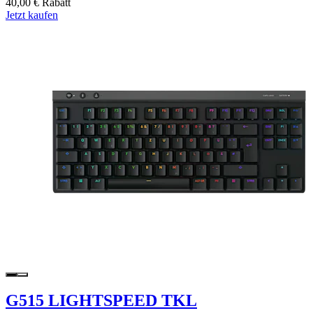
40,00 € Rabatt
Jetzt kaufen
G515 LIGHTSPEED TKL