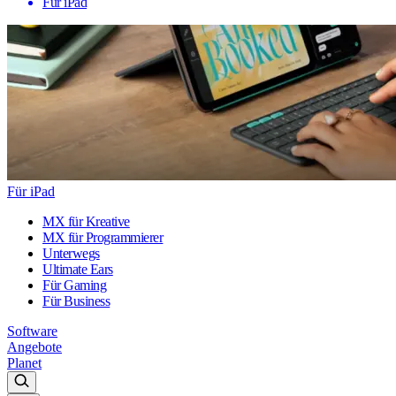
Für iPad
Für iPad
MX für Kreative
MX für Programmierer
Unterwegs
Ultimate Ears
Für Gaming
Für Business
Software
Angebote
Planet