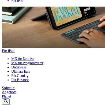
Für iPad
Für iPad
MX für Kreative
MX für Programmierer
Unterwegs
Ultimate Ears
Für Gaming
Für Business
Software
Angebote
Planet