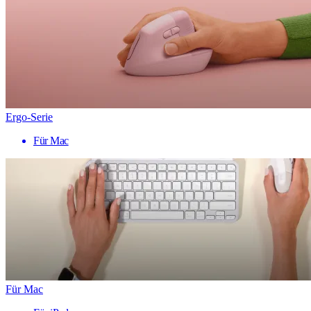
Ergo-Serie
Für Mac
Für Mac