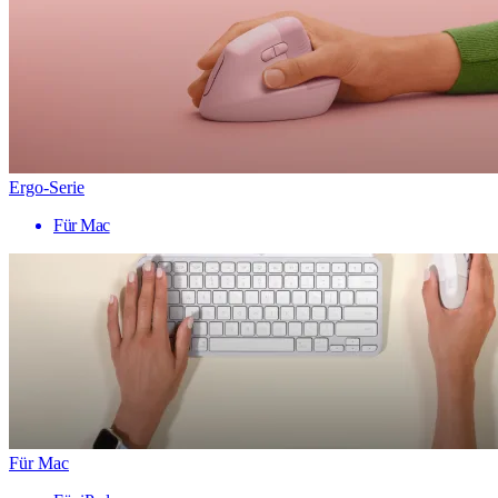
Ergo-Serie
Für Mac
Für Mac