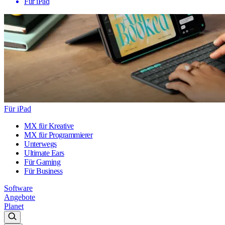
Für iPad
Für iPad
MX für Kreative
MX für Programmierer
Unterwegs
Ultimate Ears
Für Gaming
Für Business
Software
Angebote
Planet