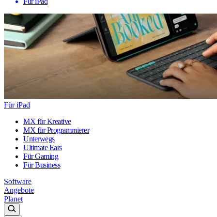
Für iPad
Für iPad
MX für Kreative
MX für Programmierer
Unterwegs
Ultimate Ears
Für Gaming
Für Business
Software
Angebote
Planet