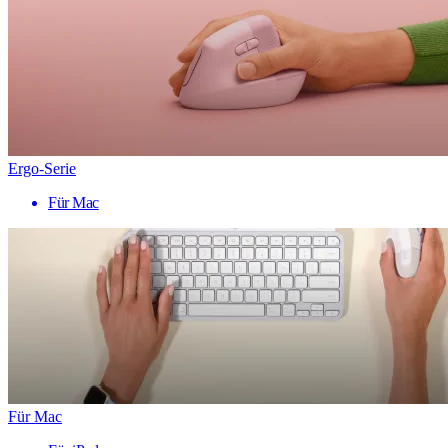
Ergo-Serie
Für Mac
Für Mac