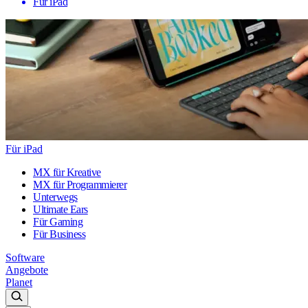
Für iPad
Für iPad
MX für Kreative
MX für Programmierer
Unterwegs
Ultimate Ears
Für Gaming
Für Business
Software
Angebote
Planet