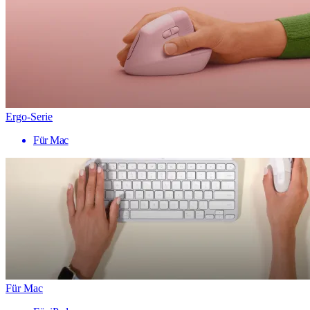
Ergo-Serie
Für Mac
Für Mac