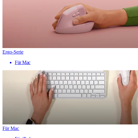
Ergo-Serie
Für Mac
Für Mac