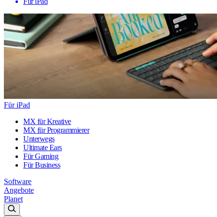
Für iPad
Für iPad
MX für Kreative
MX für Programmierer
Unterwegs
Ultimate Ears
Für Gaming
Für Business
Software
Angebote
Planet