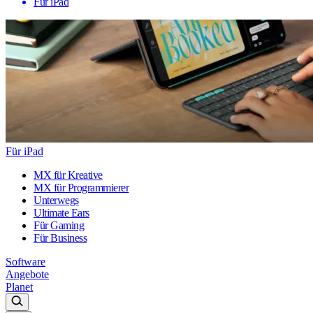
Für iPad
Für iPad
MX für Kreative
MX für Programmierer
Unterwegs
Ultimate Ears
Für Gaming
Für Business
Software
Angebote
Planet