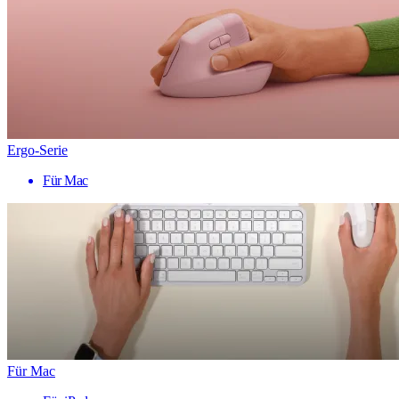
Ergo-Serie
Für Mac
Für Mac