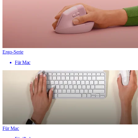
Ergo-Serie
Für Mac
Für Mac