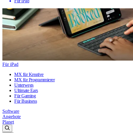
Für iPad
Für iPad
MX für Kreative
MX für Programmierer
Unterwegs
Ultimate Ears
Für Gaming
Für Business
Software
Angebote
Planet