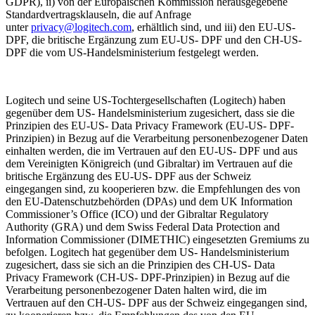
GDPR), ii) von der Europäischen Kommission herausgegebene
Standardvertragsklauseln, die auf Anfrage
unter
privacy@logitech.com
,
erhältlich sind, und iii) den EU-US-
DPF, die britische Ergänzung zum EU-US- DPF und den CH-US-
DPF die vom US-Handelsministerium festgelegt werden.
Logitech und seine US-Tochtergesellschaften (Logitech) haben
gegenüber dem US- Handelsministerium zugesichert, dass sie die
Prinzipien des EU-US- Data Privacy Framework (EU-US- DPF-
Prinzipien) in Bezug auf die Verarbeitung personenbezogener Daten
einhalten werden, die im Vertrauen auf den EU-US- DPF und aus
dem Vereinigten Königreich (und Gibraltar) im Vertrauen auf die
britische Ergänzung des EU-US- DPF aus der Schweiz
eingegangen sind, zu kooperieren bzw. die Empfehlungen des von
den EU-Datenschutzbehörden (DPAs) und dem UK Information
Commissioner’s Office (ICO) und der Gibraltar Regulatory
Authority (GRA) und dem Swiss Federal Data Protection and
Information Commissioner (DIMETHIC) eingesetzten Gremiums zu
befolgen. Logitech hat gegenüber dem US- Handelsministerium
zugesichert, dass sie sich an die Prinzipien des CH-US- Data
Privacy Framework (CH-US- DPF-Prinzipien) in Bezug auf die
Verarbeitung personenbezogener Daten halten wird, die im
Vertrauen auf den CH-US- DPF aus der Schweiz eingegangen sind,