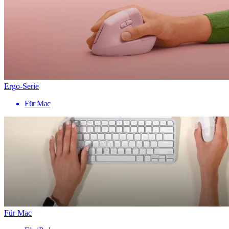
Ergo-Serie
Für Mac
Für Mac