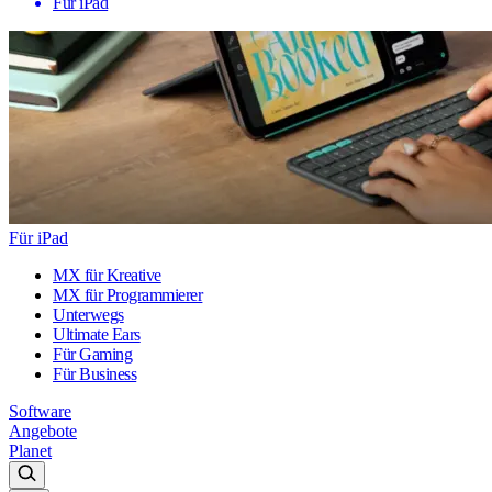
Für iPad
Für iPad
MX für Kreative
MX für Programmierer
Unterwegs
Ultimate Ears
Für Gaming
Für Business
Software
Angebote
Planet