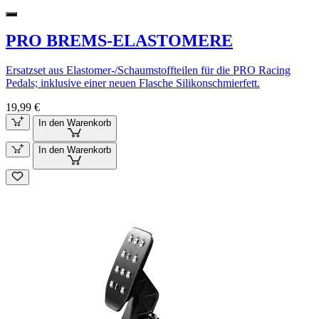
PRO BREMS-ELASTOMERE
Ersatzset aus Elastomer-/Schaumstoffteilen für die PRO Racing
Pedals; inklusive einer neuen Flasche Silikonschmierfett.
19,99 €
In den Warenkorb
In den Warenkorb