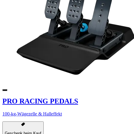
PRO RACING PEDALS
100-kg-Wägezelle & Halleffekt
Geschenk beim Kauf