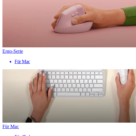
Ergo-Serie
Für Mac
Für Mac