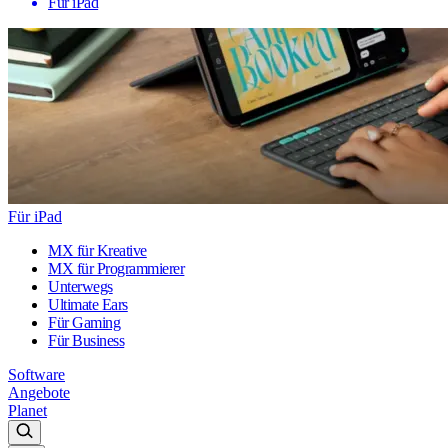
Für iPad
Für iPad
MX für Kreative
MX für Programmierer
Unterwegs
Ultimate Ears
Für Gaming
Für Business
Software
Angebote
Planet