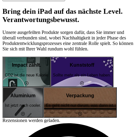
Bring dein iPad auf das nächste Level.
Verantwortungsbewusst.
Unsere ausgefeilten Produkte sorgen dafür, dass Sie immer und
überall verbunden sind, wobei Nachhaltigkeit in jeder Phase des
Produktentwicklungsprozesses eine zentrale Rolle spielt. So können
Sie sich mit Ihrer Wahl rundum wohl fühlen.
Impact zählt.
Kunststoff
CO2 ist die neue Kalorie
Sollte mehr als ein Leben haben.
Aluminium
Verpackung
Ist jetzt noch cooler.
Es geht nicht nur darum, was darin ist.
Rezensionen werden geladen.