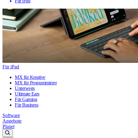
Für iPad
Für iPad
MX für Kreative
MX für Programmierer
Unterwegs
Ultimate Ears
Für Gaming
Für Business
Software
Angebote
Planet