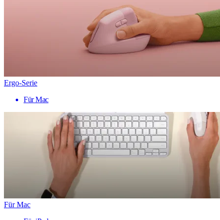
Ergo-Serie
Für Mac
Für Mac