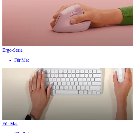
Ergo-Serie
Für Mac
Für Mac