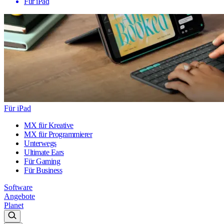
Für iPad
Für iPad
MX für Kreative
MX für Programmierer
Unterwegs
Ultimate Ears
Für Gaming
Für Business
Software
Angebote
Planet