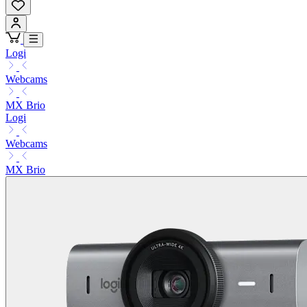
Logi
Webcams
MX Brio
Logi
Webcams
MX Brio