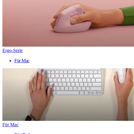
Ergo-Serie
Für Mac
Für Mac