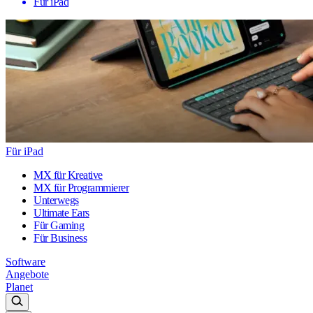
Für iPad
Für iPad
MX für Kreative
MX für Programmierer
Unterwegs
Ultimate Ears
Für Gaming
Für Business
Software
Angebote
Planet