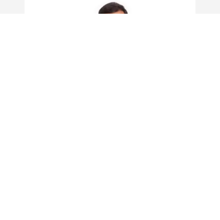
LOGITECH IST FÜHREND IN
SACHEN NACHHALTIGE IT
Bei Logitech steht Nachhaltigkeit bei jeder
unserer Designentscheidungen von der
Beschaffung der Rohstoffe bis zur Entsorgung
des Produkts. Chief Operating Officer Prakash
Arunkundrum erzählt Ihnen, wie wir unseren
Fokus auf Nachhaltigkeit ausrichten und wie Sie
sich mit uns gemeinsam bei Ihren Kunden für
nachhaltige IT einsetzen können.