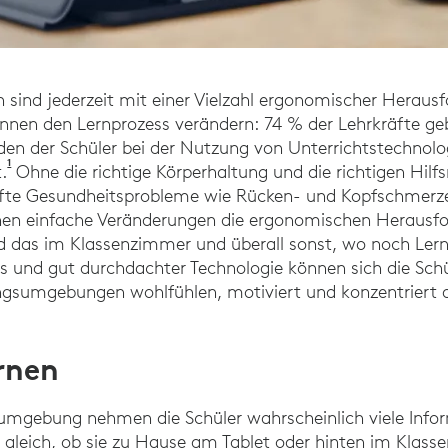
 sind jederzeit mit einer Vielzahl ergonomischer Heraus
önnen den Lernprozess verändern: 74 % der Lehrkräfte ge
den der Schüler bei der Nutzung von Unterrichtstechnolog
1
Umfrage des EdWeek Research Center. (2022).
.
Ohne die richtige Körperhaltung und die richtigen Hilf
afte Gesundheitsprobleme wie Rücken- und Kopfschme
nen einfache Veränderungen die ergonomischen Herausfo
nd das im Klassenzimmer und überall sonst, wo noch Lern
es und gut durchdachter Technologie können sich die Schü
gsumgebungen wohlfühlen, motiviert und konzentriert a
rnen
rnumgebung nehmen die Schüler wahrscheinlich viele Info
 gleich, ob sie zu Hause am Tablet oder hinten im Klas