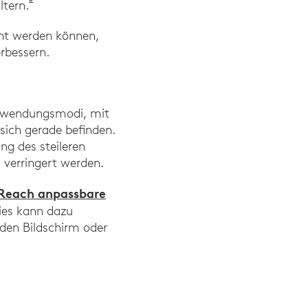
Hansraj, Kenneth. (2014). Bewertung von Belastungen in 
ltern.
cht werden können,
rbessern.
erwendungsmodi, mit
sich gerade befinden.
ng des steileren
 verringert werden.
 Reach anpassbare
Dies kann dazu
 den Bildschirm oder