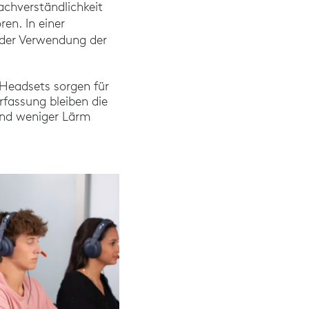
achverständlichkeit
en. In einer
 der Verwendung der
ch und Epic (2023). 6-Wochen-Leistungsstudie mit 54 K-6-Schüle
Headsets sorgen für
fassung bleiben die
 und weniger Lärm