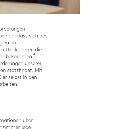
forderungen
ben an, dass sich das
ien auf ihr
smittel könnten die
2
Harreby, M., Neergaard, K., Hesselsôe, G., & Kj
rzen bekommen.
rderungen unserer
en stattfindet. Mit
ler selbst in den
rbeiten.
rmationen über
senzimmer jede