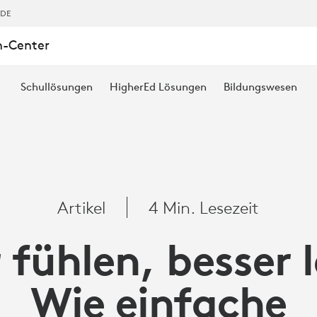
,DE
n-Center
Schullösungen
HigherEd Lösungen
Bildungswesen
NGEN
Artikel
4 Min. Lesezeit
DEN
 fühlen, besser 
Wie einfache