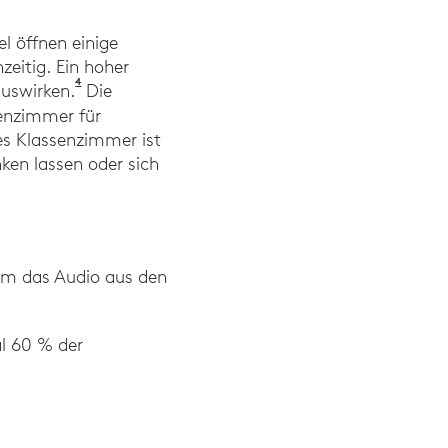
el öffnen einige
zeitig. Ein hoher
4
Schild, B; Connolly, D.; Dockrell, J; Steuermann T; 
auswirken.
Die
enzimmer für
hes Klassenzimmer ist
nken lassen oder sich
um das Audio aus den
al 60 % der