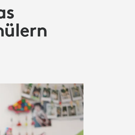
as
hülern