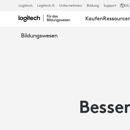
WIE
Logitech
Logitech G
Unternehmen
Bildung
Support
DE
Kaufen
Ressource
EINFACHE
Bildungswesen
VERÄNDERU
DAS
WOHLBEFIN
Besser
VON