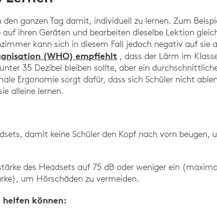
n den ganzen Tag damit, individuell zu lernen. Zum Beispi
 auf ihren Geräten und bearbeiten dieselbe Lektion gleich
immer kann sich in diesem Fall jedoch negativ auf sie 
ganisation (WHO) empfiehlt
, dass der Lärm im Klass
unter 35 Dezibel bleiben sollte, aber ein durchschnittlic
male Ergonomie sorgt dafür, dass sich Schüler nicht able
e alleine lernen.
sets, damit keine Schüler den Kopf nach vorn beugen, 
utstärke des Headsets auf 75 dB oder weniger ein (maxim
rke), um Hörschäden zu vermeiden.
n helfen können: