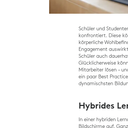
Schüler und Studenten
konfrontiert. Diese k
körperliche Wohlbefin
Engagement auswirkt
Schüler auch dauerh
Glücklicherweise kön
Mitarbeiter lösen – u
ein paar Best Practic
dynamischsten Bildun
Hybrides Le
In einer hybriden Le
Bildschirme auf. Ganz