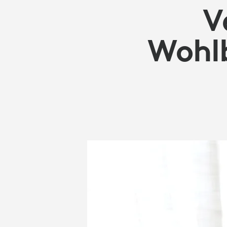
SCHÜLERN
V
FÖRDERN
Wohlb
KÖNNEN