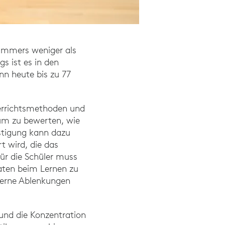
zimmers weniger als
s ist es in den
nn heute bis zu 77
School Environment Harmful to the Hearing of Teachers Study“ (202
vigation Association (29. März 2022)
terrichtsmethoden und
 um zu bewerten, wie
stigung kann dazu
t wird, die das
für die Schüler muss
raten beim Lernen zu
ing of Teachers Study“ (2020) von Novanta, G., Garavelli, S. und 
xterne Ablenkungen
 und die Konzentration