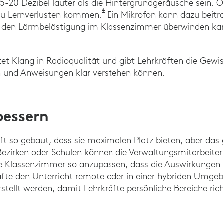
5-20 Dezibel lauter als die Hintergrundgeräusche sein. 
4
Studie „Is the Level of Noise in a
zu Lernverlusten kommen.
Ein Mikrofon kann dazu beitra
t den Lärmbelästigung im Klassenzimmer überwinden ka
tet Klang in Radioqualität und gibt Lehrkräften die Gewis
n und Anweisungen klar verstehen können.
bessern
t so gebaut, dass sie maximalen Platz bieten, aber das 
 Bezirken oder Schulen können die Verwaltungsmitarbeiter
die Klassenzimmer so anzupassen, dass die Auswirkungen
fte den Unterricht remote oder in einer hybriden Umge
stellt werden, damit Lehrkräfte persönliche Bereiche rich