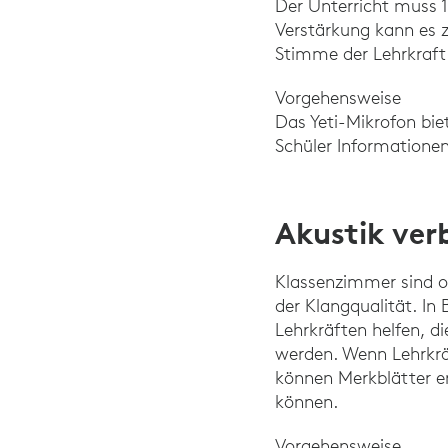
Der Unterricht muss 1
Verstärkung kann es 
Stimme der Lehrkraf
Vorgehensweise
Das Yeti-Mikrofon bie
Schüler Informatione
Akustik ver
Klassenzimmer sind of
der Klangqualität. In
Lehrkräften helfen, 
werden. Wenn Lehrkrä
können Merkblätter er
können.
Vorgehensweise