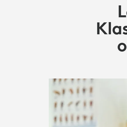
KLASSENZIM
L
MIT
Kla
o
UND
OHNE
TECHNOLOG