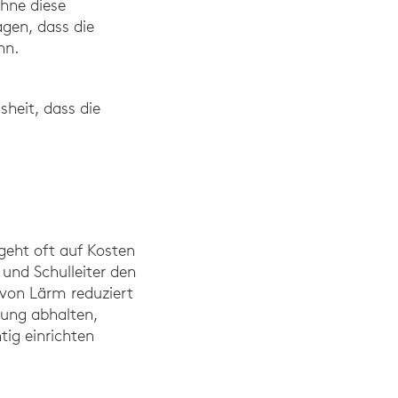
Ohne diese
 School Environment Harmful to the Hearing of Teachers Study“ (2
gen, dass die
nn.
sheit, dass die
geht oft auf Kosten
 und Schulleiter den
 von Lärm reduziert
bung abhalten,
tig einrichten