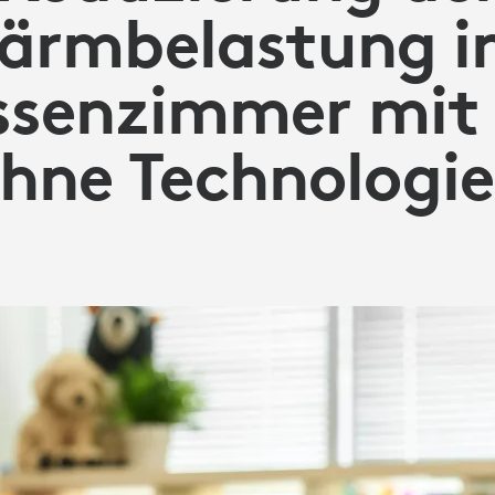
MER
ärmbelastung 
ssenzimmer mit
hne Technologi
IEN