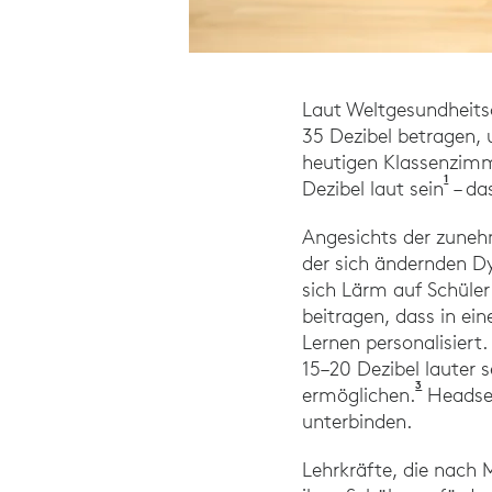
Laut Weltgesundheits
35 Dezibel betragen, 
heutigen Klassenzimme
1
. Nov
Dezibel laut sein
– da
Angesichts der zuneh
der sich ändernden D
sich Lärm auf Schüle
beitragen, dass in ei
Lernen personalisiert
15–20 Dezibel lauter 
3
Studie „I
ermöglichen.
Headset
unterbinden.
Lehrkräfte, die nach 