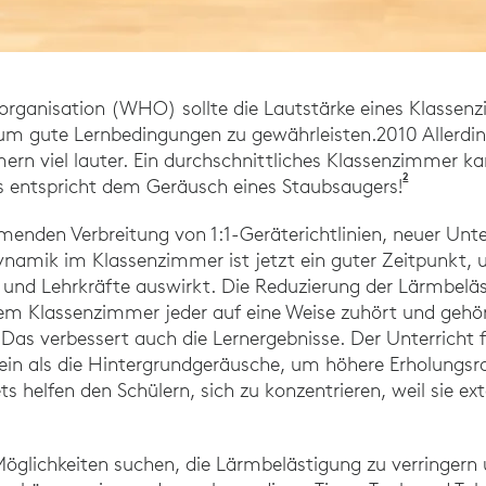
organisation (WHO) sollte die Lautstärke eines Klassen
um gute Lernbedingungen zu gewährleisten.2010 Allerding
rn viel lauter. Ein durchschnittliches Klassenzimmer ka
2
anta, G., Garavelli, S., Sampaio, A., „Is the Level of Noise in a 
Federal Na
s entspricht dem Geräusch eines Staubsaugers!
menden Verbreitung von 1:1-Geräterichtlinien, neuer Un
ynamik im Klassenzimmer ist jetzt ein guter Zeitpunkt,
r und Lehrkräfte auswirkt. Die Reduzierung der Lärmbelä
nem Klassenzimmer jeder auf eine Weise zuhört und gehör
. Das verbessert auch die Lernergebnisse. Der Unterricht 
sein als die Hintergrundgeräusche, um höhere Erholungs
s the Level of Noise in a School Environment Harmful to the Hear
s helfen den Schülern, sich zu konzentrieren, weil sie e
Möglichkeiten suchen, die Lärmbelästigung zu verringern