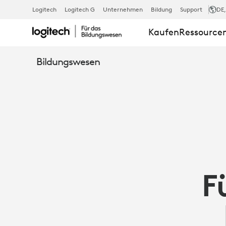
FÜNF STRAT
Logitech
Logitech G
Unternehmen
Bildung
Support
DE
Kaufen
Ressource
ZUR
Bildungswesen
REDUZIERU
DER
LÄRMBELAS
F
IM