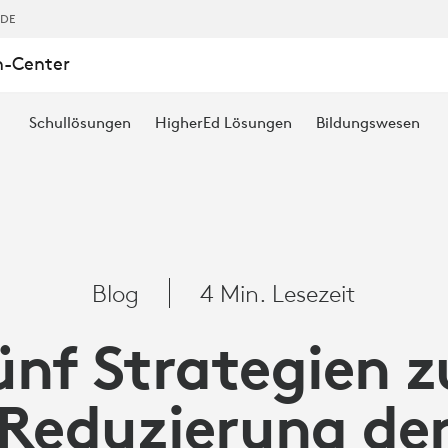
EGIEN
,DE
n-Center
Schullösungen
HigherEd Lösungen
Bildungswesen
NG
Blog
4 Min. Lesezeit
TUNG
ünf Strategien z
Reduzierung de