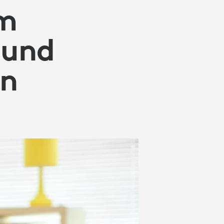
im
 und
en