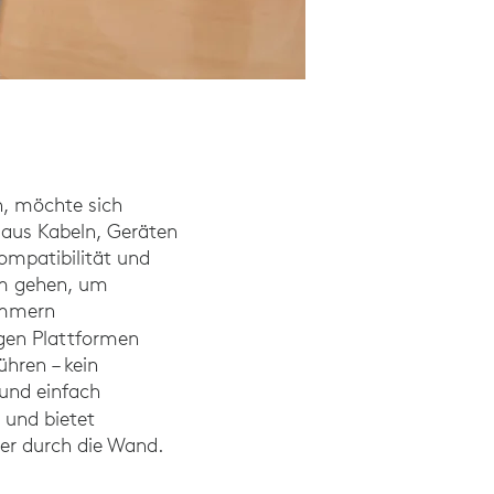
n, möchte sich
 aus Kabeln, Geräten
ompatibilität und
aum gehen, um
immern
igen Plattformen
hren – kein
 und einfach
r und bietet
er durch die Wand.