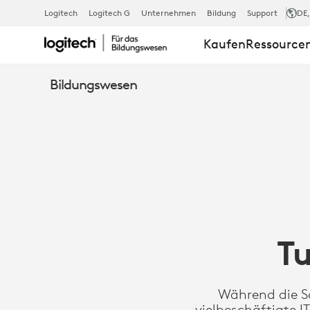
SUPERCHAR
Logitech
Logitech G
Unternehmen
Bildung
Support
DE
Kaufen
Ressource
SOMMER
Bildungswesen
FÜR
DIE
IT
Tu
Während die Sc
vielbeschäftigte I