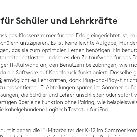
für Schüler und Lehrkräfte
ass das Klassenzimmer für den Erfolg eingerichtet ist, m
chülern antizipieren. Es ist keine leichte Aufgabe, Hund
gen, das sie zum optimalen Lernen benötigen. Ein benutz
tarbeiter entlasten, indem es den Zeitaufwand für das E
eniger IT-Aufwand an, den Benutzern beizubringen, wie man
, da die Software auf Knopfdruck funktioniert. Dasselbe gi
2
ermöglicht es Lehrkräften, dank Plug-and-Play-Einrich
zu präsentieren. IT-Abteilungen sparen im Sommer außer
ösungen, die Schüler und Lehrer anschließen oder sofort
verfügen über eine Funktion ohne Pairing, wie beispielswe
e kabelgebundene Logitech Tastatur für iPad.
, mit denen die IT-Mitarbeiter der K-12 im Sommer konfr