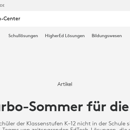
GED
,DE
n-Center
Schullösungen
HigherEd Lösungen
Bildungswesen
Artikel
rbo-Sommer für die
hüler der Klassenstufen K–12 nicht in der Schule si
T-Teams von zeitsparenden EdTech-Lösungen, die s