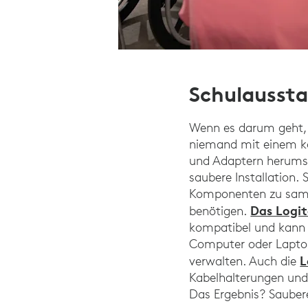
Schulausst
Wenn es darum geht, 
niemand mit einem kom
und Adaptern herumsc
saubere Installation.
Komponenten zu samme
Das Logit
benötigen.
kompatibel und kann 
Computer oder Laptop 
L
verwalten. Auch die
Kabelhalterungen und
Das Ergebnis? Saubere