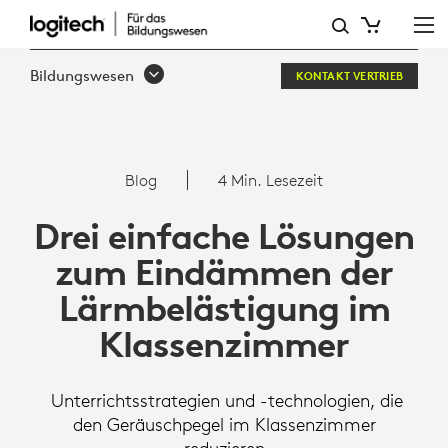
3
EINFACHE
Bildungswesen
KONTAKT VERTRIEB
LÖSUNGEN
ZUM
EINDÄMMEN
Blog
4 Min. Lesezeit
VON
Drei einfache Lösungen
LÄRMBELÄSTIGUNG
zum Eindämmen der
Lärmbelästigung im
Klassenzimmer
Unterrichtsstrategien und -technologien, die
den Geräuschpegel im Klassenzimmer