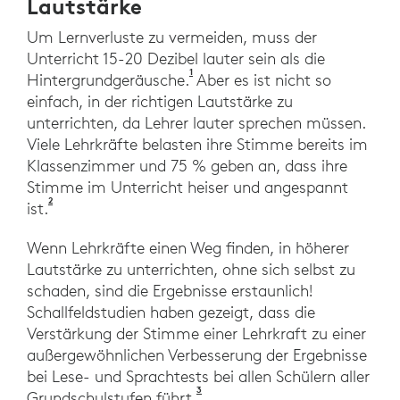
Lautstärke
Um Lernverluste zu vermeiden, muss der
Unterricht 15-20 Dezibel lauter sein als die
1
Novanta, G.,Garavelli, S., Sampai
Hintergrundgeräusche.
Aber es ist nicht so
einfach, in der richtigen Lautstärke zu
unterrichten, da Lehrer lauter sprechen müssen.
Viele Lehrkräfte belasten ihre Stimme bereits im
Klassenzimmer und 75 % geben an, dass ihre
Stimme im Unterricht heiser und angespannt
2
Umfrage von Logitech und Education Week (August 202
ist.
Wenn Lehrkräfte einen Weg finden, in höherer
Lautstärke zu unterrichten, ohne sich selbst zu
schaden, sind die Ergebnisse erstaunlich!
Schallfeldstudien haben gezeigt, dass die
Verstärkung der Stimme einer Lehrkraft zu einer
außergewöhnlichen Verbesserung der Ergebnisse
bei Lese- und Sprachtests bei allen Schülern aller
3
MARRS Project, 2005b Mainstre
Grundschulstufen führt.