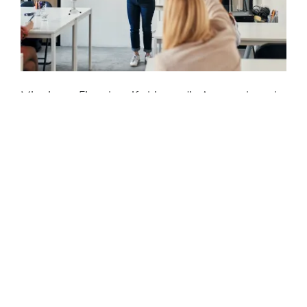
Mit einem Eingabestift bietet die App noch mehr
Möglichkeiten
Schüler können ihre handschriftlichen
Fähigkeiten weiterentwickeln, um Zahlen,
Gleichungen und Formeln festzuhalten
Hilft den Schülern, ihre Arbeit klar zu
präsentieren, und gibt den Lehrkräften
genauere Einblicke in die Denkprozesse und
den Wissensstand der Schüler
Öffnet die Tür zur nahtlosen Zusammenarbeit
bei der Problemlösung auf allen Geräten
Showbie