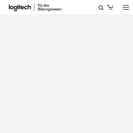
DOUBLE
THE
MAGIC:
HOW
ADDING
A
STYLUS
MULTIPLIES
THE
POWER
OF
TODAY’S