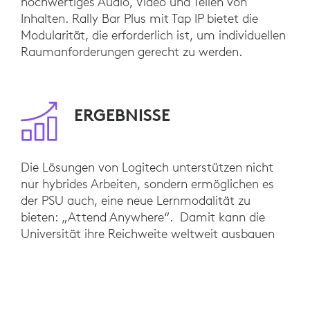
hochwertiges Audio, Video und Teilen von
Inhalten. Rally Bar Plus mit Tap IP bietet die
Modularität, die erforderlich ist, um individuellen
Raumanforderungen gerecht zu werden.
ERGEBNISSE
Die Lösungen von Logitech unterstützen nicht
nur hybrides Arbeiten, sondern ermöglichen es
der PSU auch, eine neue Lernmodalität zu
bieten: „Attend Anywhere“. Damit kann die
Universität ihre Reichweite weltweit ausbauen
und gleichzeitig nicht-traditionellen Studierenden
flexible Lernoptionen bieten. Eine kürzlich
durchgeführte Umfrage ergab, dass 80 % der
Studierenden angaben, dass dies ihre Zuversicht