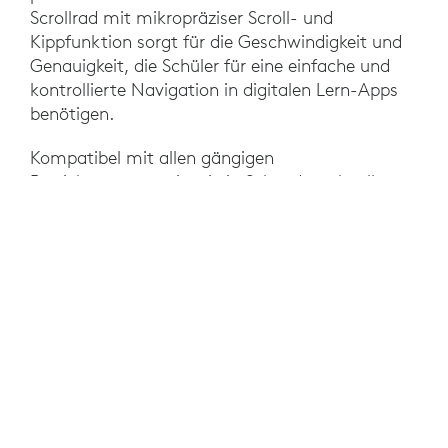
Scrollrad mit mikropräziser Scroll- und
Kippfunktion sorgt für die Geschwindigkeit und
Genauigkeit, die Schüler für eine einfache und
kontrollierte Navigation in digitalen Lern-Apps
benötigen.
Kompatibel mit allen gängigen
Betriebssystemen ist sie in Sekundenschnelle
einsatzbereit und ihre Batterie muss erst nach 18
Monaten ausgewechselt werden. Die robuste
M325S ist so konzipiert und darauf getestet,
dass sie nach jedem Gebrauch gereinigt und
desinfiziert werden kann. Außerdem hält sie
Stürze aus Schulschreibtischhöhe aus.
„ICH MAG DIE MAUS, WEIL
SIE EINFACHER ZU