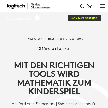
MEDFORD
AREA
Bildungswesen
KONTAKT VERTRIEB
ELEMENTARY
UND
Ressourcen
Erkenntnisse
User Story
SOMERSET
ACADEMY
10 Minuten Lesezeit
ST.
MIT DEN RICHTIGEN
LUCIE
TOOLS WIRD
MATHEMATIK ZUM
KINDERSPIEL
Medford Area Elementary | Somerset Academy St.