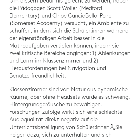
Um diesem Bedürfnis gerecht zu werden, haben
die Pädagogen Scott Woller (Medford
Elementary) und Chloe CancioBello-Pena
(Somerset Academy) versucht, ein Ambiente zu
schaffen, in dem sich die Schüler:innen während
der eigenständigen Arbeit besser in die
Matheaufgaben vertiefen können, indem sie
zwei kritische Bereiche angingen: 1) Ablenkungen
und Lärm im Klassenzimmer und 2)
Herausforderungen bei Navigation und
Benutzerfreundlichkeit.
Klassenzimmer sind von Natur aus dynamische
Räume, aber ohne Headsets wurde es schwierig,
Hintergrundgeräusche zu bewältigen.
Forschungen zufolge wirkt sich eine schlechte
Audioqualität direkt negativ auf die
1
Gustafson
Unterrichtsbeteiligung von Schüler:innen.
„Sie
neigen dazu, sich zu unterhalten und sich