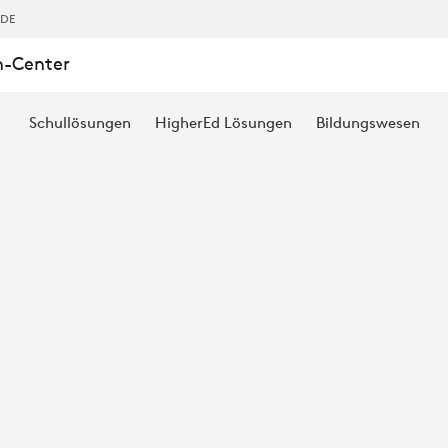
,DE
n-Center
Schullösungen
HigherEd Lösungen
Bildungswesen