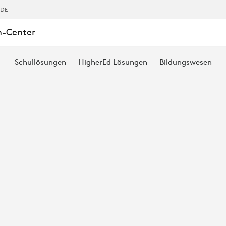
,DE
n-Center
Schullösungen
HigherEd Lösungen
Bildungswesen