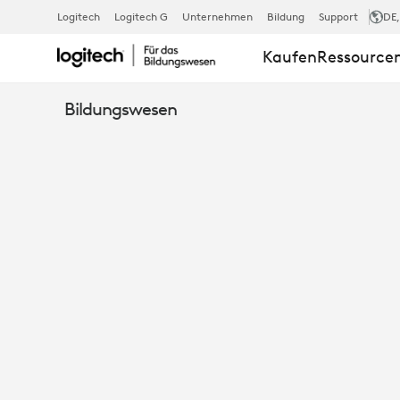
STUDENTS
Logitech
Logitech G
Unternehmen
Bildung
Support
DE
Kaufen
Ressource
AS
Bildungswesen
CREATORS