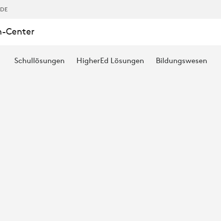
,DE
n-Center
Schullösungen
HigherEd Lösungen
Bildungswesen