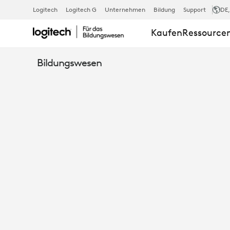
UNLEASH
Logitech
Logitech G
Unternehmen
Bildung
Support
DE
Kaufen
Ressource
THE
Bildungswesen
POWER
OF
RECORDED
LECTURES