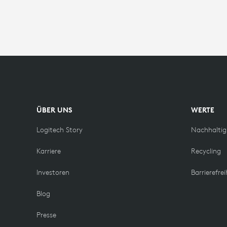
&
CONTENT
ÜBER UNS
WERTE
Logitech Story
Nachhaltig
Karriere
Recycling
Investoren
Barrierefrei
Blog
Presse