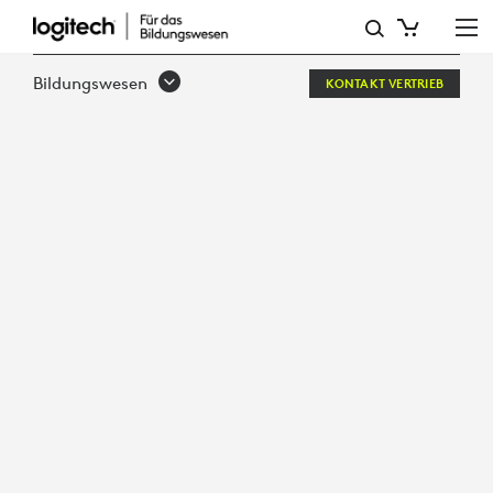
WHITEPAPER:
DAS
Bildungswesen
KONTAKT VERTRIEB
RENNEN
UM
DIE
ANPASSUNG
DER
HOCHSCHULEN
UND
UNIVERSITÄTEN
HAT
BEGONNEN: