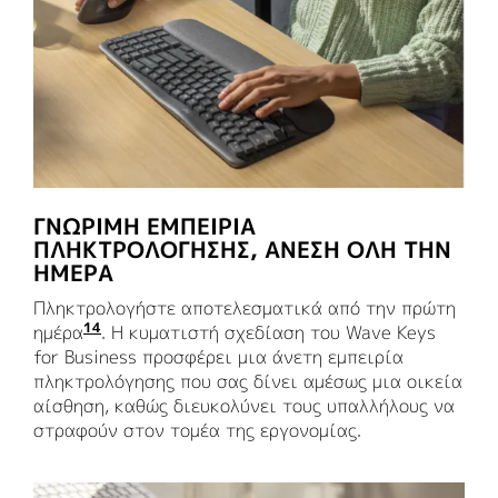
ΓΝΏΡΙΜΗ ΕΜΠΕΙΡΊΑ
ΠΛΗΚΤΡΟΛΌΓΗΣΗΣ, ΆΝΕΣΗ ΌΛΗ ΤΗΝ
ΗΜΈΡΑ
Πληκτρολογήστε αποτελεσματικά από την πρώτη
14
ημέρα
Το Wave Keys for Business προσφέρει μια 
. Η κυματιστή σχεδίαση του Wave Keys
for Business προσφέρει μια άνετη εμπειρία
πληκτρολόγησης που σας δίνει αμέσως μια οικεία
αίσθηση, καθώς διευκολύνει τους υπαλλήλους να
στραφούν στον τομέα της εργονομίας.