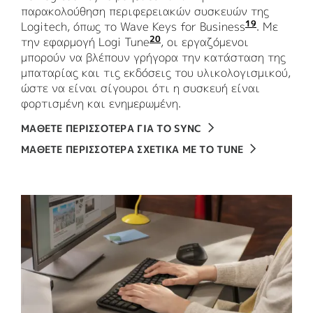
παρακολούθηση περιφερειακών συσκευών της
19
Logitech, όπως το Wave Keys for Business
Απαιτείτα
. Με
20
την εφαρμογή Logi Tune
Διαθέσιμη για Windows κα
, οι εργαζόμενοι
μπορούν να βλέπουν γρήγορα την κατάσταση της
μπαταρίας και τις εκδόσεις του υλικολογισμικού,
ώστε να είναι σίγουροι ότι η συσκευή είναι
φορτισμένη και ενημερωμένη.
ΜΆΘΕΤΕ ΠΕΡΙΣΣΌΤΕΡΑ ΓΙΑ ΤΟ SYNC
ΜΆΘΕΤΕ ΠΕΡΙΣΣΌΤΕΡΑ ΣΧΕΤΙΚΆ ΜΕ ΤΟ TUNE