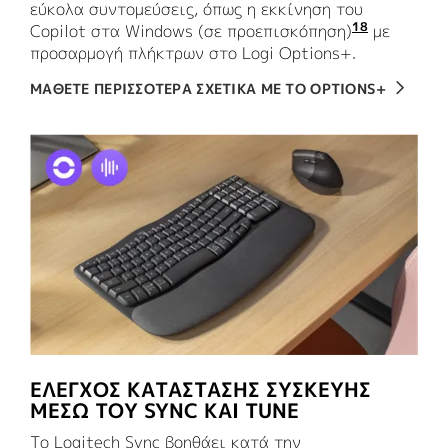
εύκολα συντομεύσεις, όπως η εκκίνηση του
18
Copilot στα Windows (σε προεπισκόπηση)
Το Copilo
με
προσαρμογή πλήκτρων στο Logi Options+.
ΜΑΘΕΤΕ ΠΕΡΙΣΣΟΤΕΡΑ ΣΧΕΤΙΚΑ ΜΕ ΤΟ OPTIONS+
ΈΛΕΓΧΟΣ ΚΑΤΆΣΤΑΣΗΣ ΣΥΣΚΕΥΉΣ
ΜΈΣΩ ΤΟΥ SYNC ΚΑΙ TUNE
Το Logitech Sync βοηθάει κατά την