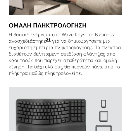
ΟΜΑΛΉ ΠΛΗΚΤΡΟΛΌΓΗΣΗ
Η βασική ενέργεια στο Wave Keys for Business
21
ανασχεδιάστηκε
σε σύγκριση με το πληκτρολόγιο 
για να δημιουργήσετε μια
ευχάριστη εμπειρία πληκτρολόγησης. Τα πλήκτρα
διαθέτουν βελτιωμένη σχεδίαση φλάντζας από
καουτσούκ που παρέχει σταθερότητα και ομαλή
κίνηση. Τα δάχτυλά σας θα περνούν πάνω από τα
πλήκτρα καθώς πληκτρολογείτε.