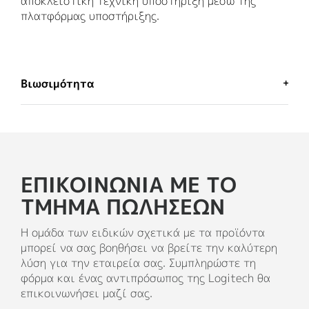
αποκλειστική τεχνική υποστήριξη μέσω της
πλατφόρμας υποστήριξης.
Βιωσιμότητα
ΜΙΑ ΕΠΙΛΟΓΉ ΠΟΥ ΔΕΝ ΘΑ
ΜΕΤΑΝΙΏΣΕΤΕ
ΕΠΙΚΟΙΝΩΝΊΑ ΜΕ ΤΟ
Η Logitech έχει δεσμευτεί να συμβάλλει στη
ΤΜΉΜΑ ΠΩΛΉΣΕΩΝ
δημιουργία ενός πιο βιώσιμου κόσμου.
Καταβάλλουμε προσπάθειες για να
Η ομάδα των ειδικών σχετικά με τα προϊόντα
ελαχιστοποιήσουμε το περιβαλλοντικό μας
μπορεί να σας βοηθήσει να βρείτε την καλύτερη
αποτύπωμα και να επιταχύνουμε τον ρυθμό της
λύση για την εταιρεία σας. Συμπληρώστε τη
κοινωνικής αλλαγής.
φόρμα και ένας αντιπρόσωπος της Logitech θα
επικοινωνήσει μαζί σας.
ΜΑΘΕΤΕ ΠΕΡΙΣΣΟΤΕΡΑ ΣΧΕΤΙΚΑ ΜΕ ΤΙΣ