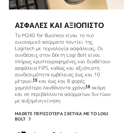
ΑΣΦΑΛΈΣ ΚΑΙ ΑΞΙΌΠΙΣΤΟ
Το M240 for Business είναι το πιο
οικονομικό ασύρματο ποντίκι της
Logitech με τεχνολογία ασφάλειας. Οι
συνδέσεις στον δέκτη Logi Bolt είναι
πλήρως κρυπτογραφημένες και διαθέτουν
ασφάλεια FIPS, καθώς και αξιόπιστη
συνδεσιμότητα εμβέλειας έως και 10
15
μέτρων.
Η εμβέλεια της ασύρματης σύνδεσης μπ
και έως και 8 φορές
16
χαμηλότερο λανθάνοντα χρόνο
Σε σύγκριση με ά
ακόμη
και σε περιβάλλοντα ασύρματων δικτύων
με αυξημένη κίνηση.
ΜΑΘΕΤΕ ΠΕΡΙΣΣΟΤΕΡΑ ΣΧΕΤΙΚΑ ΜΕ ΤΟ LOGI
BOLT