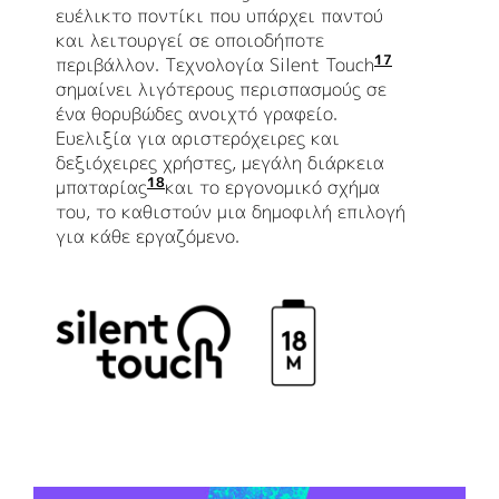
ευέλικτο ποντίκι που υπάρχει παντού
και λειτουργεί σε οποιοδήποτε
17
περιβάλλον. Τεχνολογία Silent Touch
Μειώνει το
σημαίνει λιγότερους περισπασμούς σε
ένα θορυβώδες ανοιχτό γραφείο.
Ευελιξία για αριστερόχειρες και
δεξιόχειρες χρήστες, μεγάλη διάρκεια
18
μπαταρίας
1 μπαταρία AA διαρκεί έως και 18 μ
και το εργονομικό σχήμα
του, το καθιστούν μια δημοφιλή επιλογή
για κάθε εργαζόμενο.