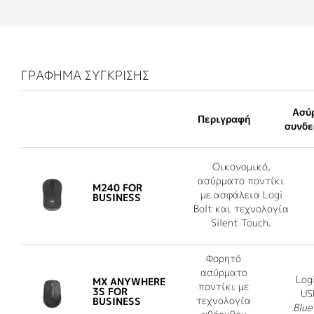
ΓΡΆΦΗΜΑ ΣΎΓΚΡΙΣΗΣ
Ασύ
Περιγραφή
συνδε
Οικονομικό,
ασύρματο ποντίκι
M240 FOR
με ασφάλεια Logi
BUSINESS
Bolt και τεχνολογία
Silent Touch.
Φορητό
ασύρματο
Logi
MX ANYWHERE
ποντίκι με
3S FOR
US
τεχνολογία
BUSINESS
Blue