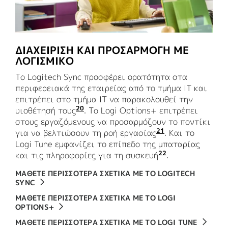
ΔΙΑΧΕΊΡΙΣΗ ΚΑΙ ΠΡΟΣΑΡΜΟΓΉ ΜΕ
ΛΟΓΙΣΜΙΚΌ
Το Logitech Sync προσφέρει ορατότητα στα
περιφερειακά της εταιρείας από το τμήμα ΙΤ και
επιτρέπει στο τμήμα IT να παρακολουθεί την
20
υιοθέτησή τους
Απαιτείται λήψη του Logi Tune σε
. Το Logi Options+ επιτρέπει
στους εργαζόμενους να προσαρμόζουν το ποντίκι
21
για να βελτιώσουν τη ροή εργασίας
τους Διαθέσιμο
. Και το
Logi Tune εμφανίζει το επίπεδο της μπαταρίας
22
και τις πληροφορίες για τη συσκευή
Διαθέσιμο για
.
ΜΑΘΕΤΕ ΠΕΡΙΣΣΟΤΕΡΑ ΣΧΕΤΙΚΑ ΜΕ ΤΟ LOGITECH
SYNC
ΜAΘΕΤΕ ΠΕΡΙΣΣOΤΕΡΑ ΣΧΕΤΙΚA ΜΕ ΤΟ LOGI
OPTIONS+
ΜΑΘΕΤΕ ΠΕΡΙΣΣΟΤΕΡΑ ΣΧΕΤΙΚΑ ΜΕ ΤΟ LOGI TUNE