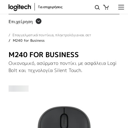
ΑΣΎΡΜΑΤΟ
ΠΟΝΤΊΚΙ
Επιχείρηση
M240
Επαγγελματικά ποντίκια, πληκτρολόγια και σετ
FOR
M240 for Business
BUSINESS
M240 FOR BUSINESS
Οικονομικό, ασύρματο ποντίκι με ασφάλεια Logi
Bolt και τεχνολογία Silent Touch.