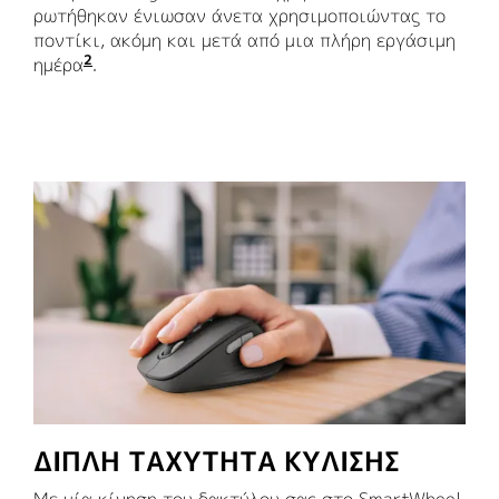
ρωτήθηκαν ένιωσαν άνετα χρησιμοποιώντας το
ποντίκι, ακόμη και μετά από μια πλήρη εργάσιμη
2
ημέρα
Βασισμένο σε μελέτη της Logitech στις ΗΠΑ
.
ΔΙΠΛΗ ΤΑΧΥΤΗΤΑ ΚΥΛΙΣΗΣ