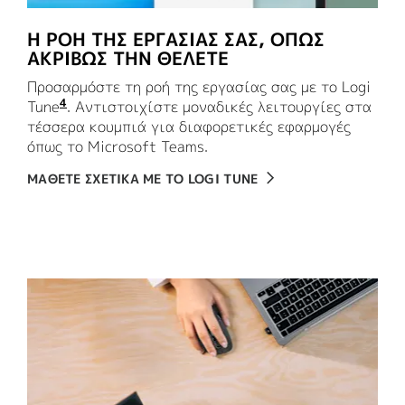
Η ΡΟΗ ΤΗΣ ΕΡΓΑΣΙΑΣ ΣΑΣ, ΟΠΩΣ
ΑΚΡΙΒΩΣ ΤΗΝ ΘΕΛΕΤΕ
Προσαρμόστε τη ροή της εργασίας σας με το Logi
4
Tune
Η προσαρμογή της συσκευής απαιτεί πρόσβαση 
. Αντιστοιχίστε μοναδικές λειτουργίες στα
τέσσερα κουμπιά για διαφορετικές εφαρμογές
όπως το Microsoft Teams.
ΜΑΘΕΤΕ ΣΧΕΤΙΚΑ ΜΕ ΤΟ LOGI TUNE