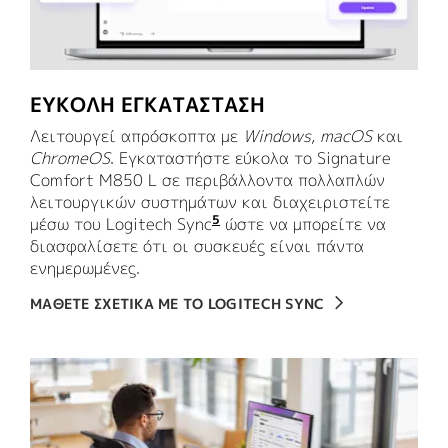
ΕΥΚΟΛΗ ΕΓΚΑΤΑΣΤΑΣΗ
Λειτουργεί απρόσκοπτα με
Windows
,
macOS
και
ChromeOS
. Εγκαταστήστε εύκολα το Signature
Comfort M850 L σε περιβάλλοντα πολλαπλών
λειτουργικών συστημάτων και διαχειριστείτε
5
μέσω του Logitech Sync
Απαιτείται το Logi Tune να
ώστε να μπορείτε να
διασφαλίσετε ότι οι συσκευές είναι πάντα
ενημερωμένες.
ΜΑΘΕΤΕ ΣΧΕΤΙΚΑ ΜΕ ΤΟ LOGITECH SYNC