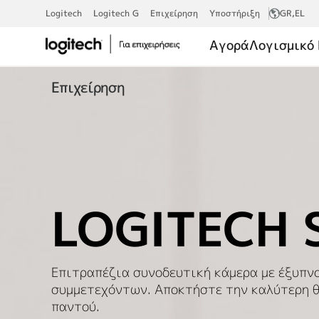
LOGITECH
Logitech
Logitech G
Επιχείρηση
Υποστήριξη
GR
,EL
Αγορά
Λογισμικό 
SIGHT
Επιχείρηση
LOGITECH 
Επιτραπέζια συνοδευτική κάμερα με έξυπν
συμμετεχόντων. Αποκτήστε την καλύτερη θ
παντού.