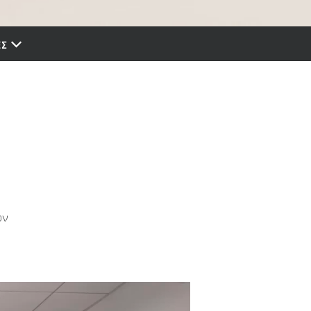
ΕΣ
υν