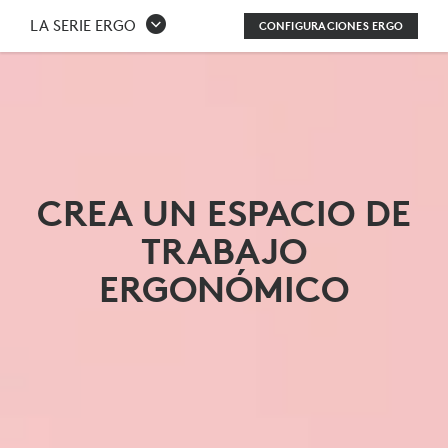
¿CÓMO
LA SERIE ERGO
CONFIGURACIONES ERGO
SE
CREA
UNA
ESTACIÓN
DE
CREA UN ESPACIO DE
TRABAJO
TRABAJO
ERGONÓMICA?
ERGONÓMICO