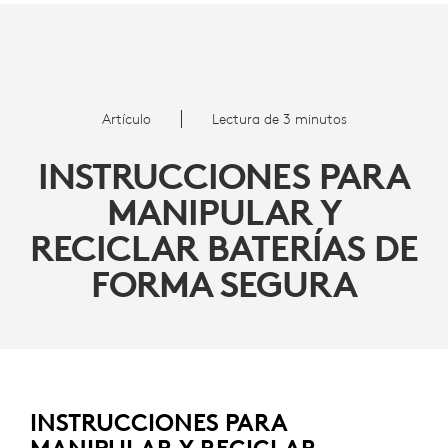
INSTRUCCIONES
PARA
MANIPULAR
Artículo
Lectura de 3 minutos
Y
INSTRUCCIONES PARA
RECICLAR
MANIPULAR Y
BATERÍAS
RECICLAR BATERÍAS DE
DE
FORMA SEGURA
FORMA
SEGURA
INSTRUCCIONES PARA