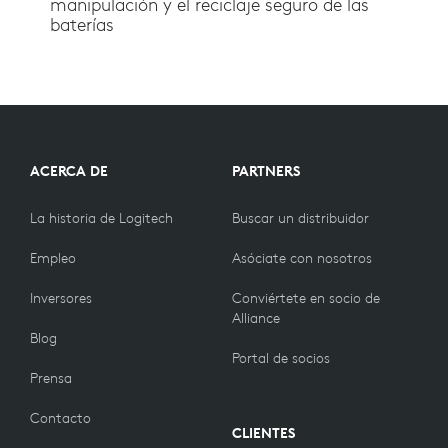
manipulación y el reciclaje seguro de las
baterías
ACERCA DE
PARTNERS
La historia de Logitech
Buscar un distribuidor
Empleo
Asóciate con nosotros
Inversores
Conviértete en socio de
Alliance
Blog
Portal de socios
Prensa
Contacto
CLIENTES