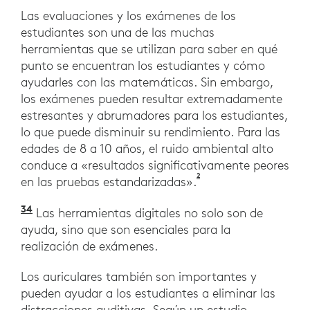
Las evaluaciones y los exámenes de los
estudiantes son una de las muchas
herramientas que se utilizan para saber en qué
punto se encuentran los estudiantes y cómo
ayudarles con las matemáticas. Sin embargo,
los exámenes pueden resultar extremadamente
estresantes y abrumadores para los estudiantes,
lo que puede disminuir su rendimiento. Para las
edades de 8 a 10 años, el ruido ambiental alto
conduce a «resultados significativamente peores
2
Pujol, S., Levain, J., 
en las pruebas estandarizadas».
3
4
Si bien emocionalmente los profesores de matem
Entrevistas de Logitech 2020 con organismos 
Las herramientas digitales no solo son de
ayuda, sino que son esenciales para la
realización de exámenes.
Los auriculares también son importantes y
pueden ayudar a los estudiantes a eliminar las
distracciones auditivas. Según un estudio