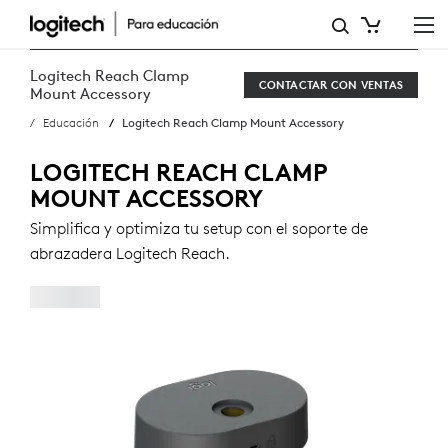
LOGITECH
REACH
Logitech Reach Clamp
CONTACTAR CON VENTAS
CLAMP
Mount Accessory
Educación
Logitech Reach Clamp Mount Accessory
MOUNT
ACCESSORY
LOGITECH REACH CLAMP
MOUNT ACCESSORY
Simplifica y optimiza tu setup con el soporte de
abrazadera Logitech Reach.