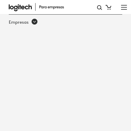
INVERSIONES
EN
Empresas
TECNOLOGÍA
PARA
UN
LUGAR
DE
TRABAJO
PREPARADO
PARA
EL
FUTURO