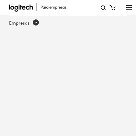
INVERSIONES
EN
Empresas
TECNOLOGÍA
PARA
UN
LUGAR
DE
TRABAJO
PREPARADO
PARA
EL
FUTURO