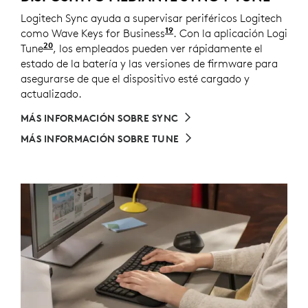
Logitech Sync ayuda a supervisar periféricos Logitech
19
como Wave Keys for Business
Requiere la descarga de L
. Con la aplicación Logi
20
Tune
disponible para Windows y macOS en logi.com/
, los empleados pueden ver rápidamente el
estado de la batería y las versiones de firmware para
asegurarse de que el dispositivo esté cargado y
actualizado.
MÁS INFORMACIÓN SOBRE SYNC
MÁS INFORMACIÓN SOBRE TUNE