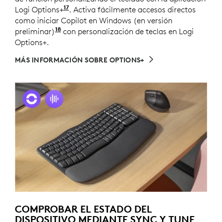
17
Logi Options+
Personalice el dispositivo instalando l
. Activa fácilmente accesos directos
como iniciar Copilot en Windows (en versión
18
preliminar)
Copilot en Windows (en versión prelimina
con personalización de teclas en Logi
Options+.
MÁS INFORMACIÓN SOBRE OPTIONS+
COMPROBAR EL ESTADO DEL
DISPOSITIVO MEDIANTE SYNC Y TUNE