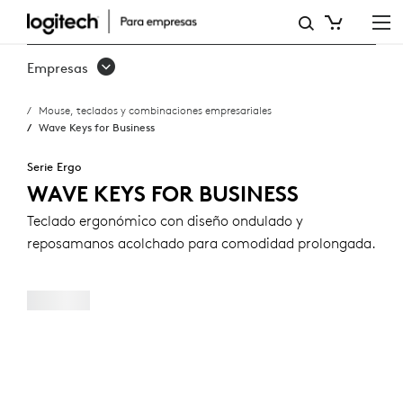
WAVE
KEYS
Empresas
FOR
Mouse, teclados y combinaciones empresariales
BUSINESS
Wave Keys for Business
Serie Ergo
WAVE KEYS FOR BUSINESS
Teclado ergonómico con diseño ondulado y
reposamanos acolchado para comodidad prolongada.