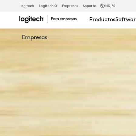
SERIE
Logitech
Logitech G
Empresas
Soporte
MX
,ES
Productos
Softwar
DE
Empresas
MOUSE
INALÁMBRIC
LOGITECH
SIGNATURE