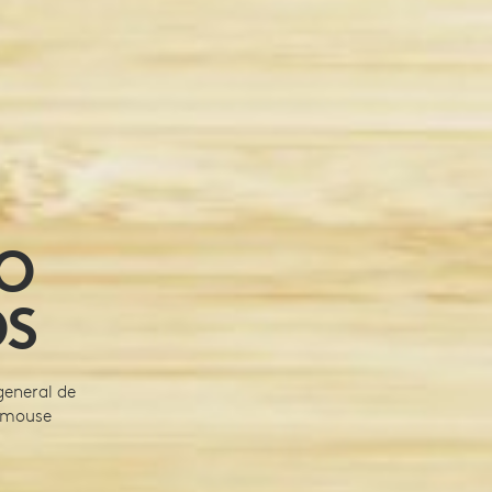
TO
OS
general de
n mouse