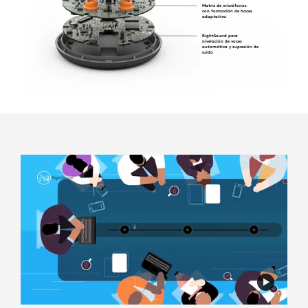
Matriz de micrófonos
con formación de haces
adaptativa
RightSound para
nivelación de voces
automática y supresión de
ruido