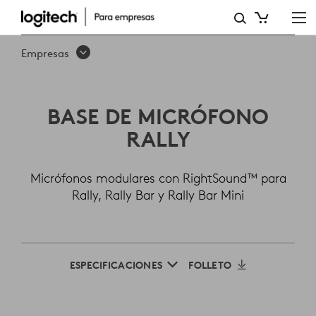
BASE
DE
Empresas
MICRÓFONO
LOGITECH
BASE DE MICRÓFONO
RALLY
RALLY
Micrófonos modulares con RightSound™ para
Rally, Rally Bar y Rally Bar Mini
ESPECIFICACIONES
FOLLETO