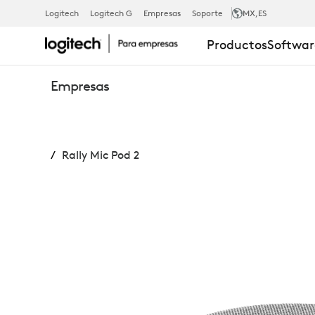
RALLY
Logitech
Logitech G
Empresas
Soporte
MX
,ES
Productos
Softwar
MIC
Empresas
POD
Rally Mic Pod 2
2