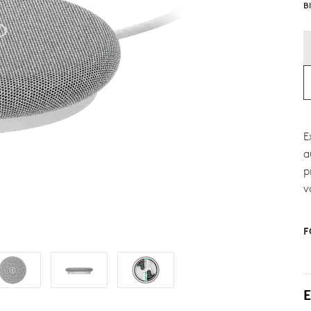
B
E
a
p
v
F
E