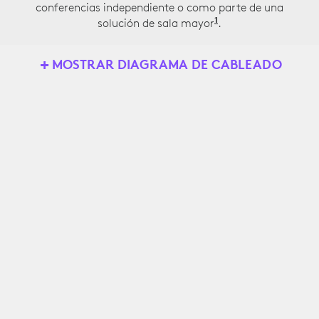
conferencias independiente o como parte de una
1
solución de sala mayor
Se muestra la imp
.
MOSTRAR DIAGRAMA DE CABLEADO
Rally Bar Huddle
Tap IP
Red cableada /
inalámbrica
Alimentación