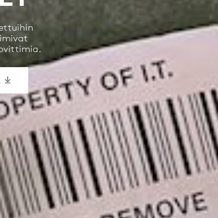
ettuihin
oimivat
ovittimia.
Ä