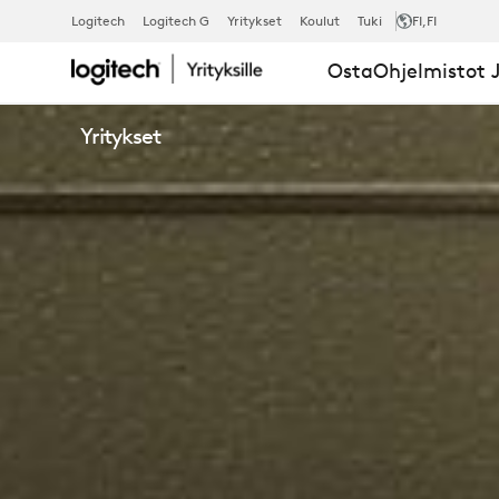
NBT-
Logitech
Logitech G
Yritykset
Koulut
Tuki
FI
,FI
Osta
Ohjelmistot J
KUULOKEMI
Yritykset