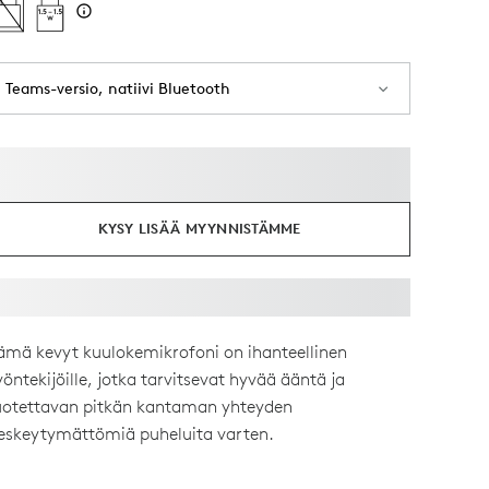
Teams-versio, natiivi Bluetooth
KYSY LISÄÄ MYYNNISTÄMME
ämä kevyt kuulokemikrofoni on ihanteellinen
yöntekijöille, jotka tarvitsevat hyvää ääntä ja
uotettavan pitkän kantaman yhteyden
eskeytymättömiä puheluita varten.