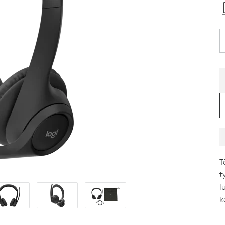
T
t
l
k