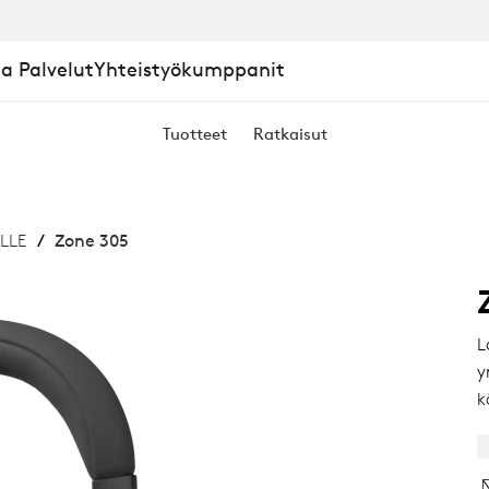
a Palvelut
Yhteistyökumppanit
Tuotteet
Ratkaisut
KROFONI
LLE
Zone 305
TTÖÖN
L
y
k