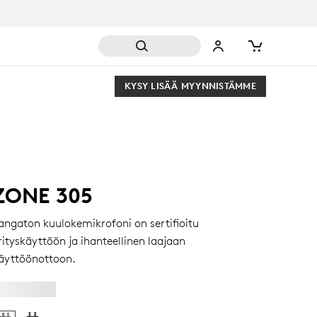
KYSY LISÄÄ MYYNNISTÄMME
ZONE 305
angaton kuulokemikrofoni on sertifioitu
rityskäyttöön ja ihanteellinen laajaan
äyttöönottoon.