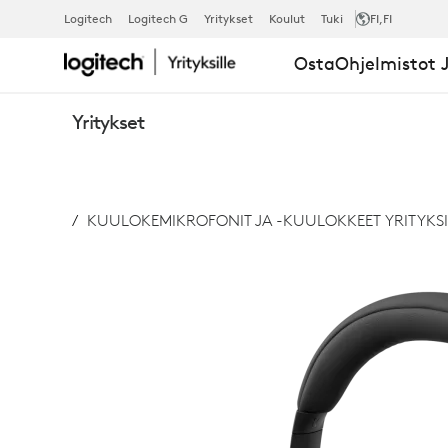
ZONE
Logitech
Logitech G
Yritykset
Koulut
Tuki
FI
,FI
Osta
Ohjelmistot J
305
Yritykset
‑KUULOKEMI
KUULOKEMIKROFONIT JA -KUULOKKEET YRITYKSI
YRITYSKÄY