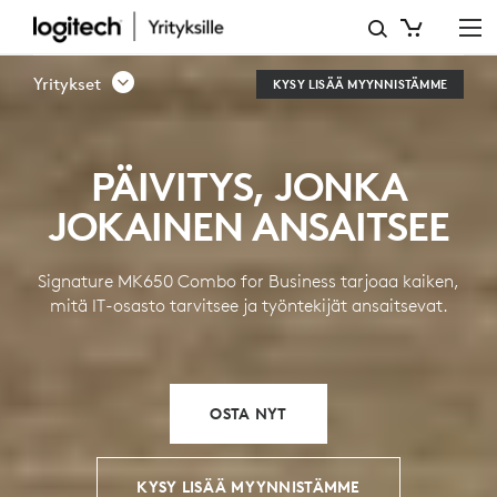
SIGNATURE
MK650
Yritykset
KYSY LISÄÄ MYYNNISTÄMME
KEYBOARD
MOUSE
PÄIVITYS, JONKA
COMBO
JOKAINEN ANSAITSEE
FOR
BUSINESS
Signature MK650 Combo for Business tarjoaa kaiken,
mitä IT-osasto tarvitsee ja työntekijät ansaitsevat.
OSTA NYT
KYSY LISÄÄ MYYNNISTÄMME