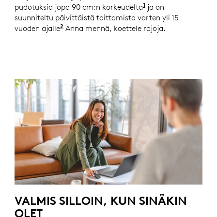
1
pudotuksia jopa 90 cm:n korkeudelta
Pudotustesti suorit
ja on
suunniteltu päivittäistä taittamista varten yli 15
2
vuoden ajalle
Perustuu keskimäärin kahdeksaan taittoo
Anna mennä, koettele rajoja.
VALMIS SILLOIN, KUN SINÄKIN
OLET