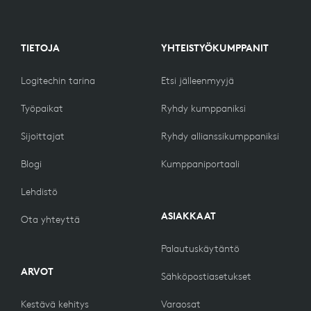
TIETOJA
YHTEISTYÖKUMPPANIT
Logitechin tarina
Etsi jälleenmyyjä
Työpaikat
Ryhdy kumppaniksi
Sijoittajat
Ryhdy allianssikumppaniksi
Blogi
Kumppaniportaali
Lehdistö
ASIAKKAAT
Ota yhteyttä
Palautuskäytäntö
ARVOT
Sähköpostiasetukset
Kestävä kehitys
Varaosat