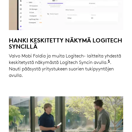
HANKI KESKITETTY NÄKYMÄ LOGITECH
SYNCILLÄ
Valvo Mobi Foldia ja muita Logitech- laitteita yhdestä
5
keskitetystä näkymästä Logitech Syncin avulla.
Edellyttä
.
Nauti pääsystä yritystukeen suorien tukipyyntöjen
avulla.