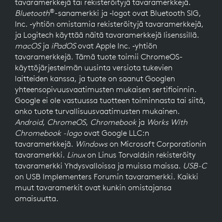
tavaramerkkejä tai rekisteröityjä tavaramerkkejä.
®
Bluetooth
-sanamerkki ja ‑logot ovat Bluetooth SIG,
Inc. ‑yhtiön omistamia rekisteröityjä tavaramerkkejä,
ja Logitech käyttää näitä tavaramerkkejä lisenssillä.
macOS
ja
iPadOS
ovat Apple Inc. ‑yhtiön
tavaramerkkejä. Tämä tuote toimii ChromeOS-
käyttöjärjestelmän uusinta versiota tukevien
laitteiden kanssa, ja tuote on saanut Googlen
yhteensopivuusvaatimusten mukaisen sertifioinnin.
Google ei ole vastuussa tuotteen toiminnasta tai siitä,
onko tuote turvallisuusvaatimusten mukainen.
Android
,
ChromeOS
,
Chromebook
ja
Works With
Chromebook -logo
ovat Google LLC:n
tavaramerkkejä.
Windows
on Microsoft Corporationin
tavaramerkki.
Linux
on Linus Torvaldsin rekisteröity
tavaramerkki Yhdysvalloissa ja muissa maissa.
USB-C
on USB Implementers Forumin tavaramerkki. Kaikki
muut tavaramerkit ovat kunkin omistajansa
omaisuutta.