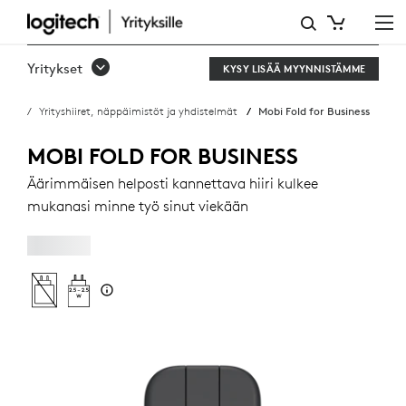
MOBI
FOLD
Yritykset
KYSY LISÄÄ MYYNNISTÄMME
FOR
Yrityshiiret, näppäimistöt ja yhdistelmät
Mobi Fold for Business
BUSINESS
MOBI FOLD FOR BUSINESS
Äärimmäisen helposti kannettava hiiri kulkee
mukanasi minne työ sinut viekään