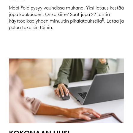
Mobi Fold pysyy vauhdissa mukana. Yksi lataus kestää
jopa kuukauden. Onko kiire? Saat jopa 22 tuntia
3
käyttöaikaa yhden minuutin pikalatauksella
Akun kesto 
. Lataa ja
palaa takaisin töihin.