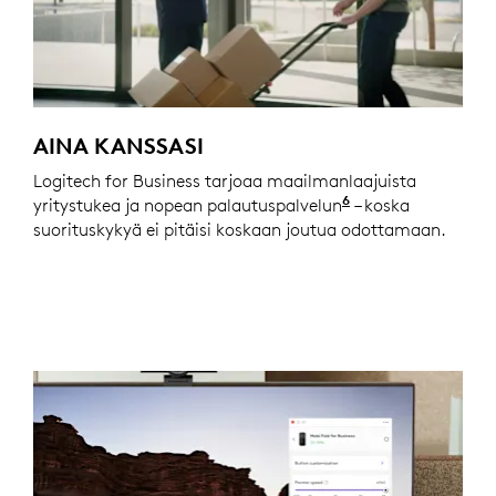
AINA KANSSASI
Logitech for Business tarjoaa maailmanlaajuista
6
yritystukea ja nopean palautuspalvelun
Palvelu on saata
– koska
suorituskykyä ei pitäisi koskaan joutua odottamaan.