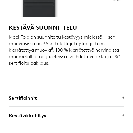
KESTÄVÄ SUUNNITTELU
Mobi Fold on suunniteltu kestävyys mielessä — sen
muoviosissa on 36 % kuluttajakäytön jälkeen
8
kierrätettyä muovia
Ei koske painopiirilevyn, johdon,
, 100 % kierrätettyä harvinaista
maametallia magneeteissa, vaihdettava akku ja FSC-
sertifioitu pakkaus.
Sertifioinnit
Kestävä kehitys
YRITYSKÄYTTÖÖN SERTIFIOITU