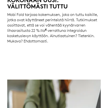
KOKONAAN UUSI.
VÄLITTÖMÄSTI TUTTU
Mobi Fold tarjoaa kokemuksen, joka on tuttu kaikille,
jotka ovat käyttäneet perinteistä hiirtä. Tutkimukset
osoittavat, että se voi vähentää kyynärvarren
4
lihasrasitusta 22 %:lla
Logitech ErgoLab -tutkimus (202
verrattuna integroidun
kosketuslevyn käyttöön. Ainutlaatuinen? Tietenkin.
Mukava? Ehdottomasti.