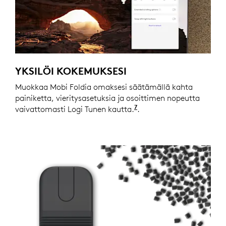
YKSILÖI KOKEMUKSESI
Muokkaa Mobi Foldia omaksesi säätämällä kahta
painiketta, vieritysasetuksia ja osoittimen nopeutta
7
vaivattomasti Logi Tunen kautta.
Saatavilla Windowsille
.