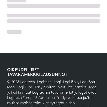
OIKEUDELLISET
TAVARAMERKKILAUSUNNOT
© 2026 Logitech. Logitech, Logi, Logi Bolt, Logi Bolt -
logo, Logi Tune, Easy-Switch, Next Life Plastics -logo
ja kaikki muut Logitechin tavaramerkit ja logot ovat
Logitech Europe S.A:n tai sen Yhdysvalloissa ja/tai
muissa maissa toimivien tytäryhtiöiden