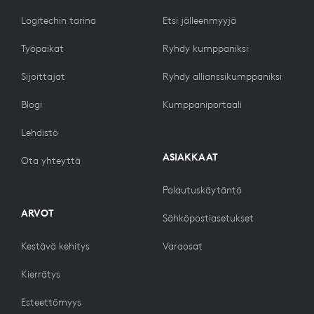
Logitechin tarina
Etsi jälleenmyyjä
Työpaikat
Ryhdy kumppaniksi
Sijoittajat
Ryhdy allianssikumppaniksi
Blogi
Kumppaniportaali
Lehdistö
ASIAKKAAT
Ota yhteyttä
Palautuskäytäntö
ARVOT
Sähköpostiasetukset
Kestävä kehitys
Varaosat
Kierrätys
Esteettömyys