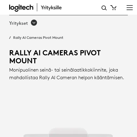
RALLY
AI
Yritykset
CAMERAN
Rally AI Cameras Pivot Mount
KÄÄNTYVÄ
KIINNITIN
RALLY AI CAMERAS PIVOT
MOUNT
Monipuolinen seinä- tai seinälaatikkokiinnite, joka
mahdollistaa Rally AI Cameran helpon kääntämisen.