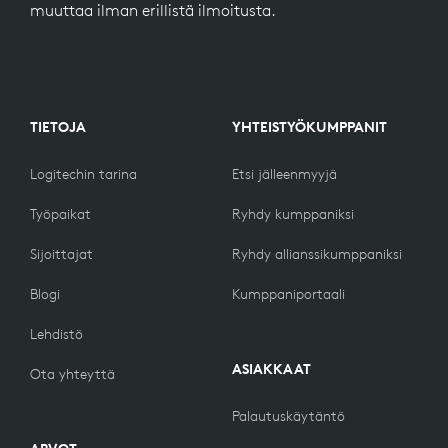
muuttaa ilman erillistä ilmoitusta.
TIETOJA
YHTEISTYÖKUMPPANIT
Logitechin tarina
Etsi jälleenmyyjä
Työpaikat
Ryhdy kumppaniksi
Sijoittajat
Ryhdy allianssikumppaniksi
Blogi
Kumppaniportaali
Lehdistö
ASIAKKAAT
Ota yhteyttä
Palautuskäytäntö