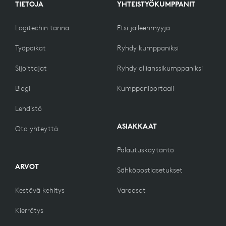
TIETOJA
YHTEISTYÖKUMPPANIT
Logitechin tarina
Etsi jälleenmyyjä
Työpaikat
Ryhdy kumppaniksi
Sijoittajat
Ryhdy allianssikumppaniksi
Blogi
Kumppaniportaali
Lehdistö
ASIAKKAAT
Ota yhteyttä
Palautuskäytäntö
ARVOT
Sähköpostiasetukset
Kestävä kehitys
Varaosat
Kierrätys