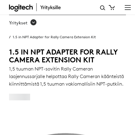
1,5
TUUMAN
Yritykset
NPT-
1.5 in NPT Adapter for Rally Camera Extension Kit
SOVITIN
RALLY
1.5 IN NPT ADAPTER FOR RALLY
CAMERA EXTENSION KIT
CAMERAN
1,5 tuuman NPT-sovitin Rally Cameran
LAAJENNUSSARJALLE
laajennussarjalle helpottaa Rally Cameran käänteistä
kiinnittämistä 1,5 tuuman vakiomallisiin NPT-putkiin.