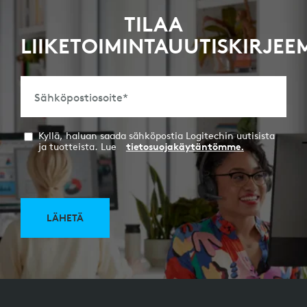
TILAA
LIIKETOIMINTAUUTISKIRJE
Sähköpostiosoite
*
Kyllä, haluan saada sähköpostia Logitechin uutisista
ja tuotteista. Lue
tietosuojakäytäntömme.
LÄHETÄ