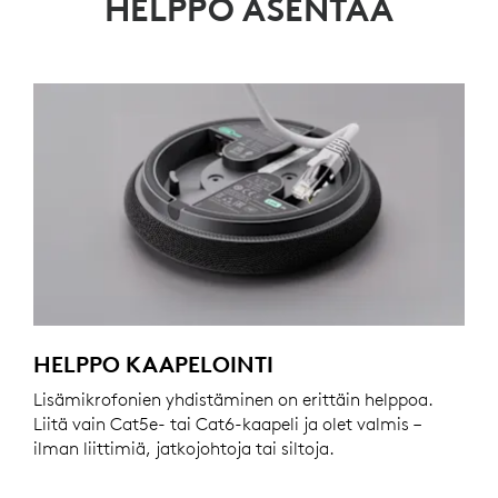
HELPPO ASENTAA
HELPPO KAAPELOINTI
Lisämikrofonien yhdistäminen on erittäin helppoa.
Liitä vain Cat5e- tai Cat6-kaapeli ja olet valmis –
ilman liittimiä, jatkojohtoja tai siltoja.