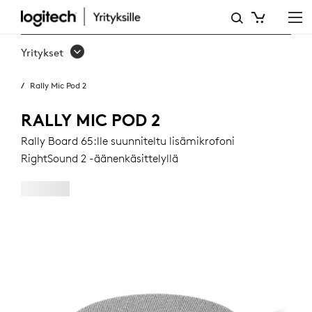
RALLY
MIC
Yritykset
POD
Rally Mic Pod 2
2
RALLY MIC POD 2
Rally Board 65:lle suunniteltu lisämikrofoni
RightSound 2 -äänenkäsittelyllä