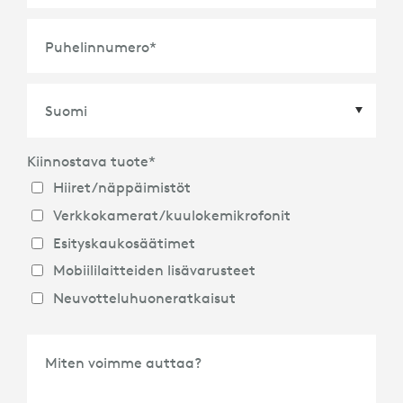
Puhelinnumero
*
Kiinnostava tuote
*
Maa
*
Hiiret/näppäimistöt
Verkkokamerat/kuulokemikrofonit
Esityskaukosäätimet
Mobiililaitteiden lisävarusteet
Neuvotteluhuoneratkaisut
Miten voimme auttaa?