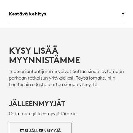
Kestävä kehitys
HYVÄN OLON VALINTA
Logitech on sitoutunut edistämään kestävää
KYSY LISÄÄ
kehitystä. Työskentelemme määrätietoisesti
ympäristöjalanjälkemme minimoimiseksi ja
MYYNNISTÄMME
yhteiskunnallisen muutoksen vauhdittamiseksi.
Tuoteasiantuntijamme voivat auttaa sinua löytämään
parhaan ratkaisun yrityksellesi. Täytä lomake, niin
VALMISTETTU NEXT LIFE PLASTICS
Logitechin edustaja ottaa sinuun yhteyttä.
-MUOVEISTA
Rally Mic Pod 2:n muoviosista vähintään 58 % on
JÄLLEENMYYJÄT
kuluttajakäytön jälkeen kierrätettyä muovia. Näin
vähennetään käytetystä kuluttajaelektroniikasta
Osta tuote jälleenmyyjältämme.
syntyvää muoviroskaa ja pienennetään
hiilijalanjälkeä.
ETSI JÄLLEENMYYJÄ