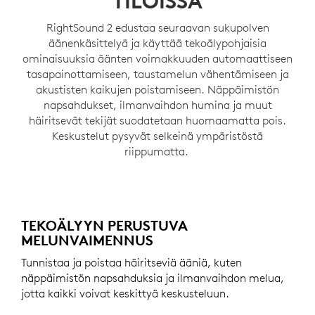
TILOISSA
RightSound 2 edustaa seuraavan sukupolven
äänenkäsittelyä ja käyttää tekoälypohjaisia
ominaisuuksia äänten voimakkuuden automaattiseen
tasapainottamiseen, taustamelun vähentämiseen ja
akustisten kaikujen poistamiseen. Näppäimistön
napsahdukset, ilmanvaihdon humina ja muut
häiritsevät tekijät suodatetaan huomaamatta pois.
Keskustelut pysyvät selkeinä ympäristöstä
riippumatta.
TEKOÄLYYN PERUSTUVA
MELUNVAIMENNUS
Tunnistaa ja poistaa häiritseviä ääniä, kuten
näppäimistön napsahduksia ja ilmanvaihdon melua,
jotta kaikki voivat keskittyä keskusteluun.