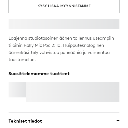
KYSY LISÄÄ MYYNNISTÄMME
Laajenna studiotasoinen äänen tallennus useampiin
tiloihin Rally Mic Pod 2:lla. Huipputeknologinen
äänenkäsittely vahvistaa puheääniä ja vaimentaa
taustamelua.
Suosittelemamme tuotteet
RALLY MIC POD 2 MOUNT
Tekniset tiedot