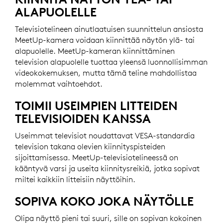
ALAPUOLELLE
Televisiotelineen ainutlaatuisen suunnittelun ansiosta
MeetUp-kamera voidaan kiinnittää näytön ylä- tai
alapuolelle. MeetUp-kameran kiinnittäminen
television alapuolelle tuottaa yleensä luonnollisimman
videokokemuksen, mutta tämä teline mahdollistaa
molemmat vaihtoehdot.
TOIMII USEIMPIEN LITTEIDEN
TELEVISIOIDEN KANSSA
Useimmat televisiot noudattavat VESA-standardia
television takana olevien kiinnityspisteiden
sijoittamisessa. MeetUp-televisiotelineessä on
kääntyvä varsi ja useita kiinnitysreikiä, jotka sopivat
miltei kaikkiin litteisiin näyttöihin.
SOPIVA KOKO JOKA NÄYTÖLLE
Olipa näyttö pieni tai suuri, sille on sopivan kokoinen