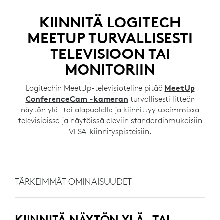
KIINNITÄ LOGITECH
MEETUP TURVALLISESTI
TELEVISIOON TAI
MONITORIIN
Logitechin MeetUp-televisioteline pitää
MeetUp
ConferenceCam -kameran
turvallisesti litteän
näytön ylä- tai alapuolella ja kiinnittyy useimmissa
televisioissa ja näytöissä oleviin standardinmukaisiin
VESA-kiinnityspisteisiin.
TÄRKEIMMÄT OMINAISUUDET
KIINNITÄ NÄYTÖN YLÄ- TAI