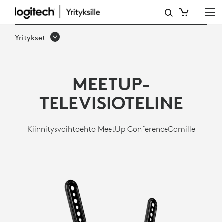
LOGITECHIN
TELEVISIOTELINE
Yritykset
MEETUP-
TELEVISIOTELINE
Kiinnitysvaihtoehto MeetUp ConferenceCamille